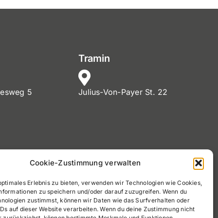
Tramin
nesweg 5
Julius-Von-Payer St. 22
MwSt. Nr. 02720900212
Cookie-Zustimmung verwalten
Tel:
+39 0471 971030
optimales Erlebnis zu bieten, verwenden wir Technologien wie Cookies,
nformationen zu speichern und/oder darauf zuzugreifen. Wenn du
info@easydrive.bz
hnologien zustimmst, können wir Daten wie das Surfverhalten oder
IDs auf dieser Website verarbeiten. Wenn du deine Zustimmung nicht
der zurückziehst, können bestimmte Merkmale und Funktionen