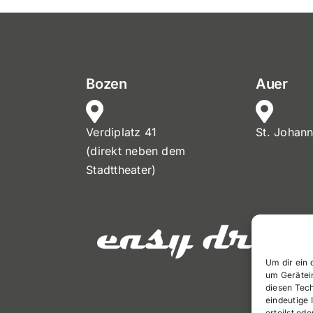
Bozen
Auer
Verdiplatz 41
St. Johan
(direkt neben dem
Stadttheater)
Um dir ein 
um Gerätei
diesen Tec
eindeutige 
erteilst o