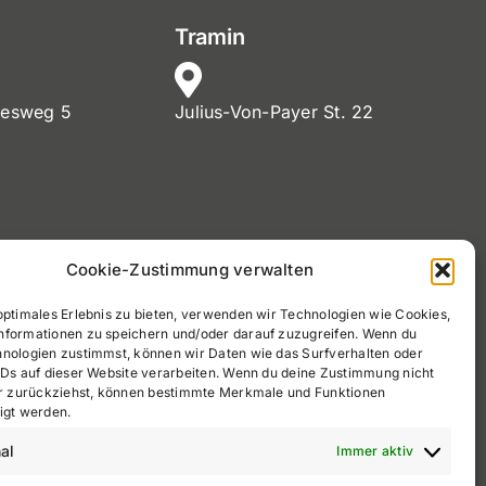
Tramin
nesweg 5
Julius-Von-Payer St. 22
MwSt. Nr. 02720900212
Cookie-Zustimmung verwalten
Tel:
+39 0471 971030
optimales Erlebnis zu bieten, verwenden wir Technologien wie Cookies,
nformationen zu speichern und/oder darauf zuzugreifen. Wenn du
info@easydrive.bz
hnologien zustimmst, können wir Daten wie das Surfverhalten oder
IDs auf dieser Website verarbeiten. Wenn du deine Zustimmung nicht
der zurückziehst, können bestimmte Merkmale und Funktionen
igt werden.
al
Immer aktiv