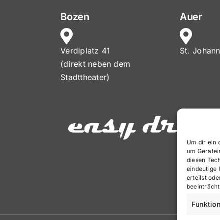
Bozen
Auer
Verdiplatz 41
St. Johan
(direkt neben dem
Stadttheater)
Um dir ein 
um Gerätei
diesen Tec
eindeutige 
erteilst o
beeinträcht
Funktion