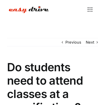
Skip
to
content
Previous
Next
Do students
need to attend
classes at a