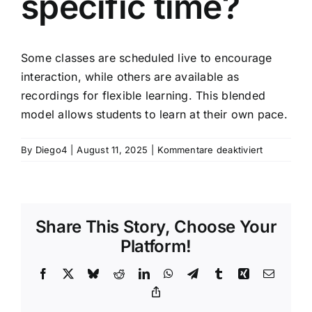
specific time?
Some classes are scheduled live to encourage
interaction, while others are available as
recordings for flexible learning. This blended
model allows students to learn at their own pace.
für
By
Diego4
|
August 11, 2025
|
Kommentare deaktiviert
Do
students
need
to
Share This Story, Choose Your
attend
classes
Platform!
at
a
Facebook
X
Bluesky
Reddit
LinkedIn
WhatsApp
Telegram
Tumblr
Xing
Email
specific
Copy
Link
time?