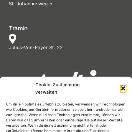
St. Johannesweg 5
Tramin
Julius-Von-Payer St. 22
Cookie-Zustimmung
verwalten
Um dir ein optimales Erlebnis zu bieten, verwenden wir Technologien
wie Cookies, um Geräteinformationen zu speichern und/oder darauf
MwSt. Nr. 02720900212
zuzugreifen. Wenn du diesen Technologien zustimmst, können wir
Daten wie das Surfverhalten oder eindeutige IDs auf dieser Website
Tel:
+39 0471 971030
verarbeiten. Wenn du deine Zustimmung nicht erteilst oder
zurückziehst, können bestimmte Merkmale und Funktionen