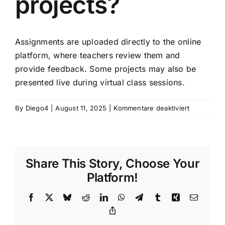
projects?
Assignments are uploaded directly to the online
platform, where teachers review them and
provide feedback. Some projects may also be
presented live during virtual class sessions.
für
By
Diego4
|
August 11, 2025
|
Kommentare deaktiviert
How
do
students
submit
Share This Story, Choose Your
assignmen
and
Platform!
projects?
Facebook
X
Bluesky
Reddit
LinkedIn
WhatsApp
Telegram
Tumblr
Xing
Email
Copy
Link