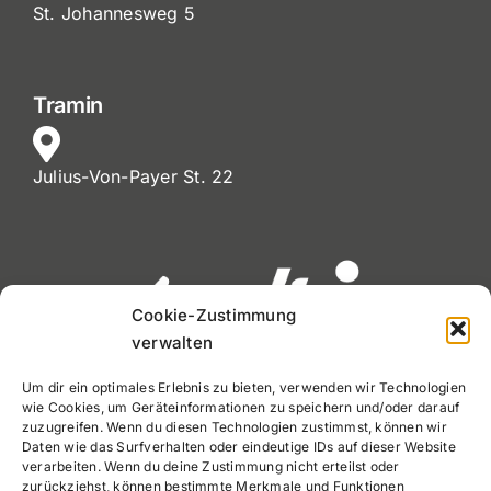
St. Johannesweg 5
Tramin
Julius-Von-Payer St. 22
Cookie-Zustimmung
verwalten
Um dir ein optimales Erlebnis zu bieten, verwenden wir Technologien
wie Cookies, um Geräteinformationen zu speichern und/oder darauf
MwSt. Nr. 02720900212
zuzugreifen. Wenn du diesen Technologien zustimmst, können wir
Daten wie das Surfverhalten oder eindeutige IDs auf dieser Website
Tel:
+39 0471 971030
verarbeiten. Wenn du deine Zustimmung nicht erteilst oder
zurückziehst, können bestimmte Merkmale und Funktionen