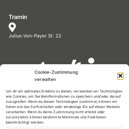
Tramin
Julius-Von-Payer St. 22
Cookie-Zustimmung
verwalten
Um dir ein optimales Erlebnis zu bieten, verwenden wir Technologien
wie Cookies, um Geräteinformationen zu speichern und/oder darauf
MwSt. Nr. 02720900212
zuzugreifen. Wenn du diesen Technologien zustimmst, können wir
Daten wie das Surfverhalten oder eindeutige IDs auf dieser Website
Tel:
+39 0471 971030
verarbeiten. Wenn du deine Zustimmung nicht erteilst oder
zurückziehst, können bestimmte Merkmale und Funktionen
info@easydrive.bz
beeinträchtigt werden.