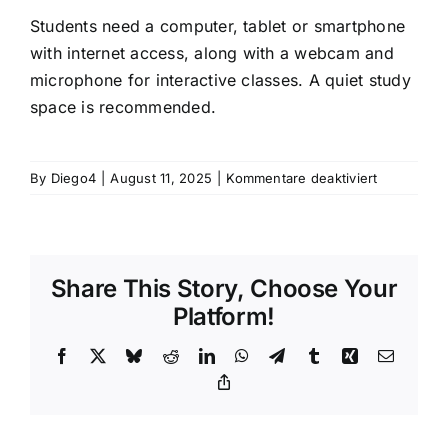
Students need a computer, tablet or smartphone
with internet access, along with a webcam and
microphone for interactive classes. A quiet study
space is recommended.
für
By
Diego4
|
August 11, 2025
|
Kommentare deaktiviert
What
technology
or
equipment
Share This Story, Choose Your
is
required?
Platform!
Facebook
X
Bluesky
Reddit
LinkedIn
WhatsApp
Telegram
Tumblr
Xing
Email
Copy
Link